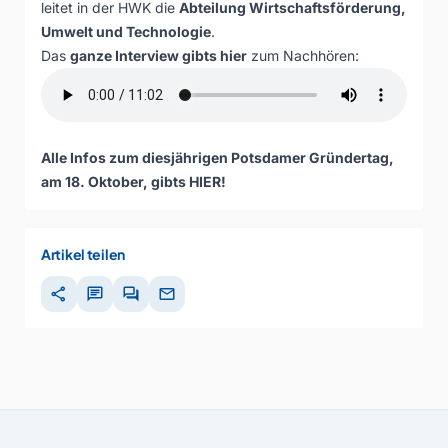
leitet in der HWK die
Abteilung Wirtschaftsförderung,
Umwelt und Technologie
.
Das
ganze Interview gibts hier
zum Nachhören:
Alle Infos zum diesjährigen Potsdamer Gründertag,
am 18. Oktober, gibts
HIER
!
Artikel teilen
share
chat
forum
mail