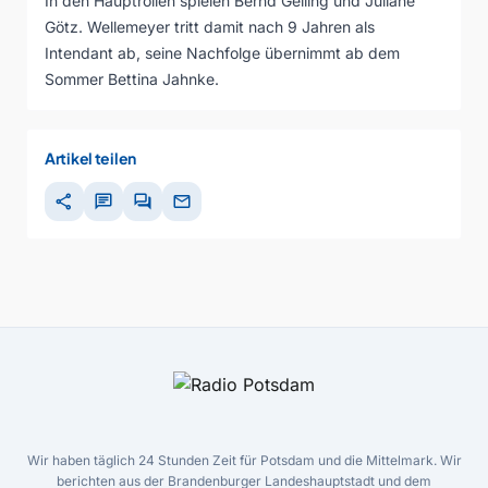
In den Hauptrollen spielen Bernd Geiling und Juliane
Götz. Wellemeyer tritt damit nach 9 Jahren als
Intendant ab, seine Nachfolge übernimmt ab dem
Sommer Bettina Jahnke.
Artikel teilen
share
chat
forum
mail
Wir haben täglich 24 Stunden Zeit für Potsdam und die Mittelmark. Wir
berichten aus der Brandenburger Landeshauptstadt und dem