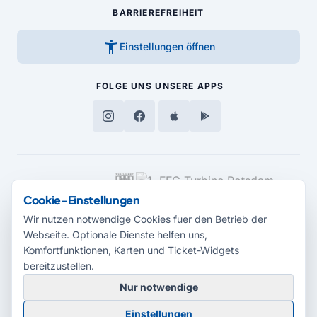
BARRIEREFREIHEIT
accessibility_new
Einstellungen öffnen
FOLGE UNS
UNSERE APPS
MEDIENPARTNER
Cookie-Einstellungen
Wir nutzen notwendige Cookies fuer den Betrieb der
Webseite. Optionale Dienste helfen uns,
Komfortfunktionen, Karten und Ticket-Widgets
bereitzustellen.
Nur notwendige
© 2026 Radio Potsdam. Webseite entwickelt durch die
Medienagentur
Einstellungen
Babelsberg