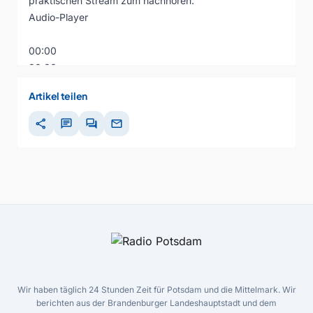
praktischen Stream zum nachhören:
Audio-Player
00:00
00:00
00:00
Artikel teilen
share
chat
forum
mail
Wir haben täglich 24 Stunden Zeit für Potsdam und die Mittelmark. Wir
berichten aus der Brandenburger Landeshauptstadt und dem