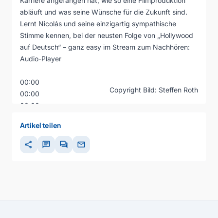
Karriere angefangen hat, wie so eine Filmproduktion
abläuft und was seine Wünsche für die Zukunft sind.
Lernt Nicolás und seine einzigartig sympathische
Stimme kennen, bei der neusten Folge von „Hollywood
auf Deutsch“ – ganz easy im Stream zum Nachhören:
Audio-Player
00:00
Copyright Bild: Steffen Roth
00:00
00:00
Artikel teilen
share
chat
forum
mail