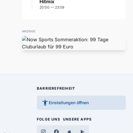
Hitmix
20:00 — 23:59
ANZEIGE
BARRIEREFREIHEIT
accessibility_new
Einstellungen öffnen
FOLGE UNS
UNSERE APPS