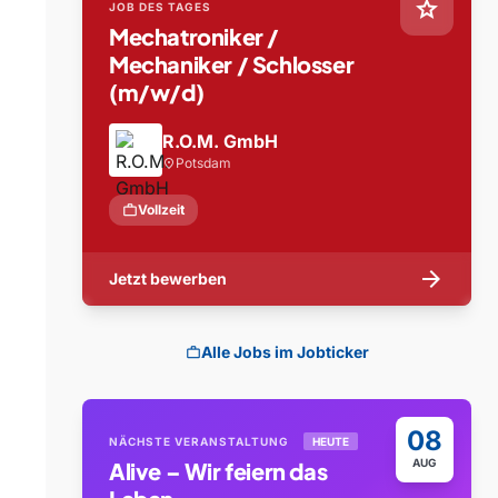
star
JOB DES TAGES
Mechatroniker /
Mechaniker / Schlosser
(m/w/d)
R.O.M. GmbH
Potsdam
location_on
work
Vollzeit
arrow_forward
Jetzt bewerben
Alle Jobs im Jobticker
work
08
NÄCHSTE VERANSTALTUNG
HEUTE
AUG
Alive – Wir feiern das