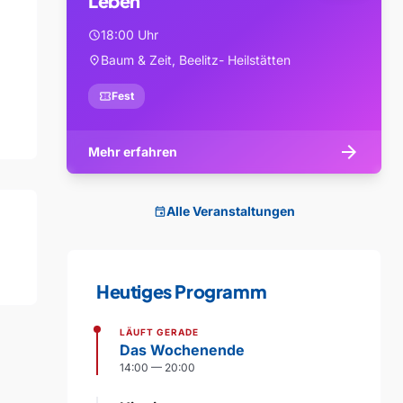
Leben
18:00 Uhr
schedule
Baum & Zeit, Beelitz- Heilstätten
location_on
confirmation_number
Fest
arrow_forward
Mehr erfahren
Alle Veranstaltungen
event
Heutiges Programm
LÄUFT GERADE
Das Wochenende
14:00 — 20:00