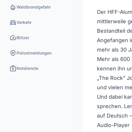
local_fire_department
Waldbrandgefahr
Der HFF-Alumn
directions_car
mittlerweile g
Verkehr
Bestandteil 
speed
Blitzer
Angefangen in
mehr als 30 J
local_police
Polizeimeldungen
Mehr als 600 
medical_services
kennen ihn u
Notdienste
„The Rock“ Jo
und vielen me
Und dabei kan
sprechen. Le
auf Deutsch – 
Audio-Player