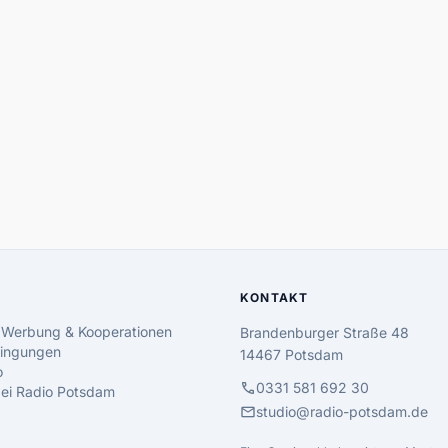
KONTAKT
 Werbung & Kooperationen
Brandenburger Straße 48
ingungen
14467 Potsdam
o
call
0331 581 692 30
 bei Radio Potsdam
mail
studio@radio-potsdam.de