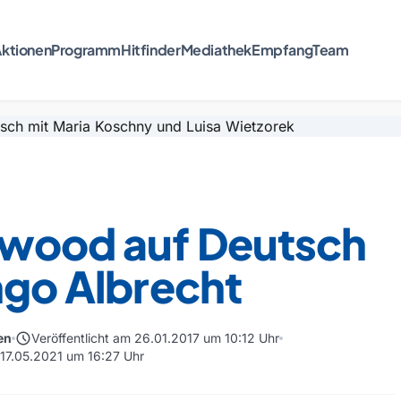
ktionen
Programm
Hitfinder
Mediathek
Empfang
Team
ywood auf Deutsch
ngo Albrecht
schedule
en
Veröffentlicht am 26.01.2017 um 10:12 Uhr
 17.05.2021 um 16:27 Uhr