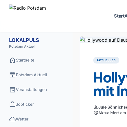
Start
A
LOKALPULS
Potsdam Aktuell
home
Startseite
AKTUELLES
Holl
newspaper
Potsdam Aktuell
mit I
event
Veranstaltungen
work
Jobticker
person
Jule Sönnichs
update
Aktualisiert am
cloud
Wetter