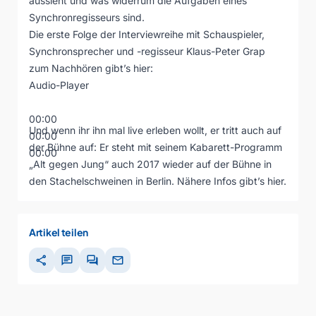
aussieht und was widerrum die Aufgaben eines
Synchronregisseurs sind.
Die erste Folge der Interviewreihe mit Schauspieler,
Synchronsprecher und -regisseur Klaus-Peter Grap
zum Nachhören gibt’s hier:
Audio-Player
00:00
Und wenn ihr ihn mal live erleben wollt, er tritt auch auf
00:00
der Bühne auf: Er steht mit seinem Kabarett-Programm
00:00
„Alt gegen Jung“ auch 2017 wieder auf der Bühne in
den Stachelschweinen in Berlin. Nähere Infos gibt’s
hier
.
Artikel teilen
share
chat
forum
mail