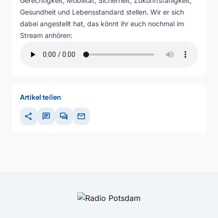
Gerechtigkeit, Mobilität, Sicherheit, Zukunftsfähigkeit,
Gesundheit und Lebensstandard stellen. Wir er sich
dabei angestellt hat, das könnt ihr euch nochmal im
Stream anhören:
Artikel teilen
share
chat
forum
mail