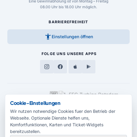
Eine Gewinnabholung ist von Montag – Freitag
08.00 Uhr bis 18.00 Uhr möglich.
BARRIEREFREIHEIT
accessibility_new
Einstellungen öffnen
FOLGE UNS
UNSERE APPS
MEDIENPARTNER
Cookie-Einstellungen
Wir nutzen notwendige Cookies fuer den Betrieb der
Webseite. Optionale Dienste helfen uns,
Komfortfunktionen, Karten und Ticket-Widgets
bereitzustellen.