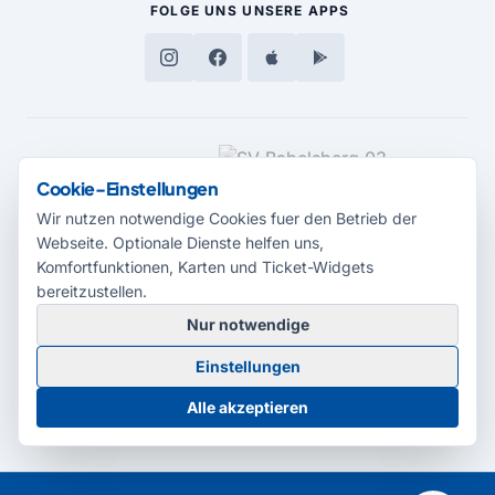
FOLGE UNS
UNSERE APPS
MEDIENPARTNER
Cookie-Einstellungen
Wir nutzen notwendige Cookies fuer den Betrieb der
Webseite. Optionale Dienste helfen uns,
Komfortfunktionen, Karten und Ticket-Widgets
bereitzustellen.
Nur notwendige
© 2026 Radio Potsdam. Webseite entwickelt durch die
Medienagentur
Einstellungen
Babelsberg
Barrierefreiheitserklärung
AGB
Datenschutz
Impressum
Alle akzeptieren
Cookie-Einstellungen