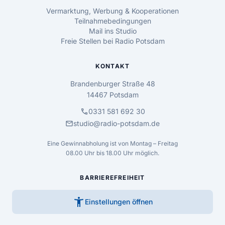
Vermarktung, Werbung & Kooperationen
Teilnahmebedingungen
Mail ins Studio
Freie Stellen bei Radio Potsdam
KONTAKT
Brandenburger Straße 48
14467 Potsdam
call
0331 581 692 30
mail
studio@radio-potsdam.de
Eine Gewinnabholung ist von Montag – Freitag
08.00 Uhr bis 18.00 Uhr möglich.
BARRIEREFREIHEIT
accessibility_new
Einstellungen öffnen