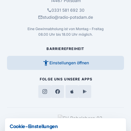
14467 Potsdam
call
0331 581 692 30
mail
studio@radio-potsdam.de
Eine Gewinnabholung ist von Montag – Freitag
08.00 Uhr bis 18.00 Uhr möglich.
BARRIEREFREIHEIT
accessibility_new
Einstellungen öffnen
FOLGE UNS
UNSERE APPS
MEDIENPARTNER
Cookie-Einstellungen