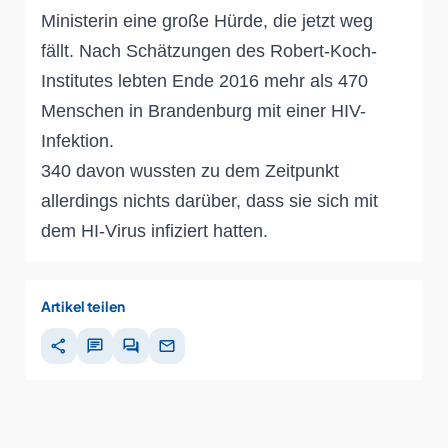
Ministerin eine große Hürde, die jetzt weg
fällt.
Nach Schätzungen des Robert-Koch-
Institutes lebten Ende 2016 mehr als 470
Menschen in Brandenburg mit einer HIV-
Infektion.
340 davon wussten zu dem Zeitpunkt
allerdings nichts darüber, dass sie sich mit
dem HI-Virus infiziert ha
tten
.
Artikel teilen
share
chat
forum
mail