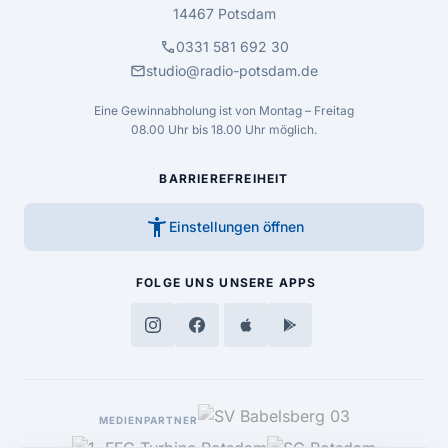
14467 Potsdam
call
0331 581 692 30
mail
studio@radio-potsdam.de
Eine Gewinnabholung ist von Montag – Freitag
08.00 Uhr bis 18.00 Uhr möglich.
BARRIEREFREIHEIT
accessibility_new
Einstellungen öffnen
FOLGE UNS
UNSERE APPS
MEDIENPARTNER