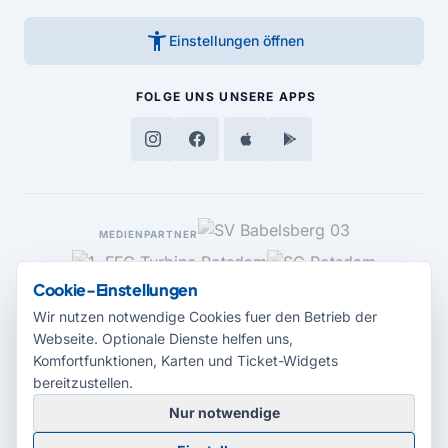
accessibility_new
Einstellungen öffnen
FOLGE UNS
UNSERE APPS
MEDIENPARTNER
Cookie-Einstellungen
Wir nutzen notwendige Cookies fuer den Betrieb der
Webseite. Optionale Dienste helfen uns,
Komfortfunktionen, Karten und Ticket-Widgets
bereitzustellen.
Nur notwendige
© 2026 Radio Potsdam. Webseite entwickelt durch die
Medienagentur