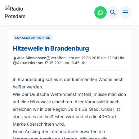
search
menu
LOKALNACHRICHTEN
Hitzewelle in Brandenburg
person
Jule Sönnichsen
schedule
Veröffentlicht am 21.06.2019 um 13:04 Uhr
update
Aktualisiert am 17.05.2021 um 16:45 Uhr
In Brandenburg soll es in der kommenden Woche noch
heißer werden.
Wie der Deutsche Wetterdienst mitteilt, müsse man sich
auf eine Hitzewelle einrichten. Aller Voraussicht nach
erreichen wir in der Region 38 bis 39 Grad. Unklar ist
aber, wo es am heißesten wird und ob die 40-Grad-
Marke überschritten wird.
Einen Anstieg der Temperaturen erwarten die
Meterologen bereits ab Montag. Wie lange die