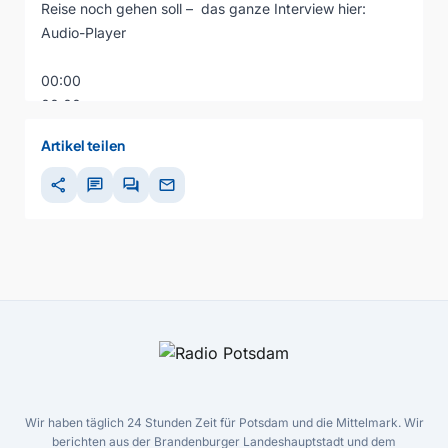
Reise noch gehen soll – das ganze Interview hier:
Audio-Player
00:00
00:00
00:00
Artikel teilen
share
chat
forum
mail
Wir haben täglich 24 Stunden Zeit für Potsdam und die Mittelmark. Wir
berichten aus der Brandenburger Landeshauptstadt und dem