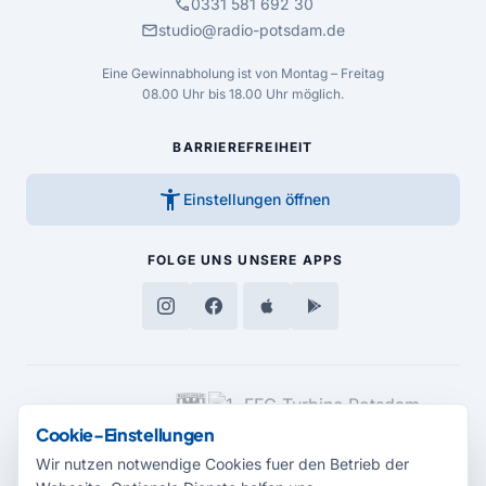
call
0331 581 692 30
mail
studio@radio-potsdam.de
Eine Gewinnabholung ist von Montag – Freitag
08.00 Uhr bis 18.00 Uhr möglich.
BARRIEREFREIHEIT
accessibility_new
Einstellungen öffnen
FOLGE UNS
UNSERE APPS
MEDIENPARTNER
Cookie-Einstellungen
Wir nutzen notwendige Cookies fuer den Betrieb der