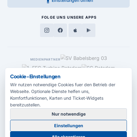
accessibility_new
Einstellungen öffnen
FOLGE UNS
UNSERE APPS
MEDIENPARTNER
Cookie-Einstellungen
Wir nutzen notwendige Cookies fuer den Betrieb der
Webseite. Optionale Dienste helfen uns,
Komfortfunktionen, Karten und Ticket-Widgets
bereitzustellen.
Nur notwendige
© 2026 Radio Potsdam. Webseite entwickelt durch die
Medienagentur
Einstellungen
Babelsberg
Barrierefreiheitserklärung
AGB
Datenschutz
Impressum
Alle akzeptieren