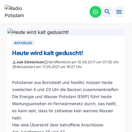
search
menu
AKTUELLES
Heute wird kalt geduscht!
person
Jule Sönnichsen
schedule
Veröffentlicht am 10.08.2017 um 07:35 Uhr
update
Aktualisiert am 17.05.2021 um 16:27 Uhr
Potsdamer aus Bornstedt und Nedlitz müssen heute
zweischen 5 und 20 Uhr die Backen zusammenkneifen:
Die Energie und Wasser Potsdam (EWP) führt heute
Wartungsarbeiten im Fernwärmenetz durch, das heißt,
es
kann
sein, dass ihr zeitweise kein warmes Wasser
habt.
Hier eine Übersicht über betroffene Anschlüsse:
Am Jungfernsee 35 und 37,