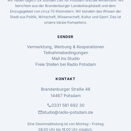
Wir haben täglich 24 Stunden Zeit für Potsdam und die Mittelmark. Wir
berichten aus der Brandenburger Landeshauptstadt und dem
Einzugsgebiet von circa 70 Kilometern. Wir bündeln das Wissen der
Stadt aus Politik, Wirtschaft, Wissenschaft, Kultur und Sport. Das ist
unsere lokale Kompetenz.
SENDER
Vermarktung, Werbung & Kooperationen
Teilnahmebedingungen
Mail ins Studio
Freie Stellen bei Radio Potsdam
KONTAKT
Brandenburger Straße 48
14467 Potsdam
call
0331 581 692 30
mail
studio@radio-potsdam.de
Eine Gewinnabholung ist von Montag – Freitag
08.00 Uhr bis 18.00 Uhr möglich.