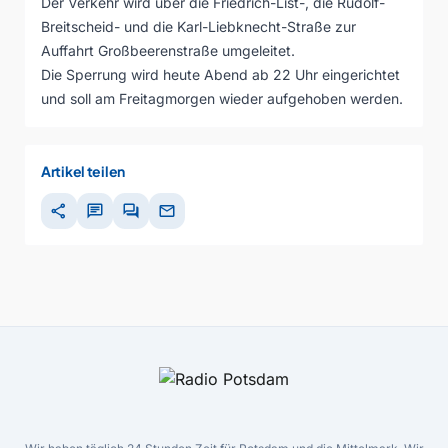
Der Verkehr wird über die Friedrich-List-, die Rudolf-
Breitscheid- und die Karl-Liebknecht-Straße zur
Auffahrt Großbeerenstraße umgeleitet.
Die Sperrung wird heute Abend ab 22 Uhr eingerichtet
und soll am Freitagmorgen wieder aufgehoben werden.
Artikel teilen
share
chat
forum
mail