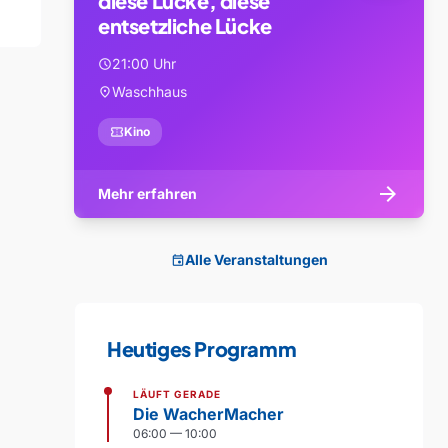
diese Lücke, diese
entsetzliche Lücke
21:00 Uhr
schedule
Waschhaus
location_on
confirmation_number
Kino
arrow_forward
Mehr erfahren
Alle Veranstaltungen
event
Heutiges Programm
LÄUFT GERADE
Die WacherMacher
06:00 — 10:00