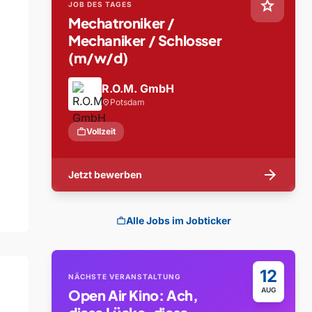
star
JOB DES TAGES
Mechatroniker /
Mechaniker / Schlosser
(m/w/d)
R.O.M. GmbH
Potsdam
location_on
work
Vollzeit
arrow_forward
Jetzt bewerben
Alle Jobs im Jobticker
work
12
NÄCHSTE VERANSTALTUNG
AUG
Open Air Kino: Ach,