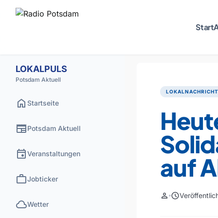
Start
A
LOKALPULS
Potsdam Aktuell
LOKALNACHRICH
home
Startseite
Heut
newspaper
Potsdam Aktuell
Soli
event
Veranstaltungen
auf 
work
Jobticker
person
schedule
Veröffentli
cloud
Wetter