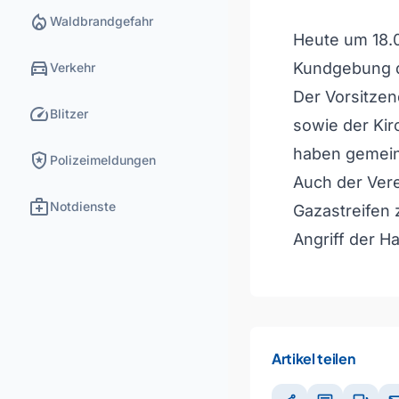
local_fire_department
Waldbrandgefahr
Heute um 18.0
directions_car
Kundgebung der
Verkehr
Der Vorsitze
speed
Blitzer
sowie der Kir
haben gemein
local_police
Polizeimeldungen
Auch der Vere
medical_services
Notdienste
Gazastreifen 
Angriff der Ha
Artikel teilen