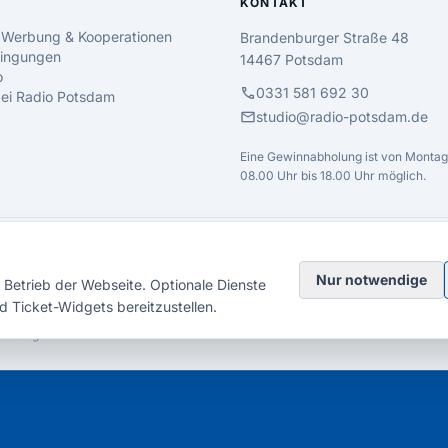
KONTAKT
 Werbung & Kooperationen
Brandenburger Straße 48
ingungen
14467 Potsdam
o
call
0331 581 692 30
 bei Radio Potsdam
mail
studio@radio-potsdam.de
Eine Gewinnabholung ist von Montag 
08.00 Uhr bis 18.00 Uhr möglich.
Nur notwendige
Betrieb der Webseite. Optionale Dienste
d Ticket-Widgets bereitzustellen.
elsberg