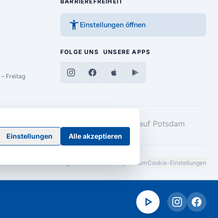
BARRIEREFREIHEIT
accessibility_new
Einstellungen öffnen
FOLGE UNS
UNSERE APPS
– Freitag
Einstellungen
Alle akzeptieren
Barrierefreiheitserklärung
AGB
Datenschutz
Impressum
Cookie-Einstellungen
play_arrow