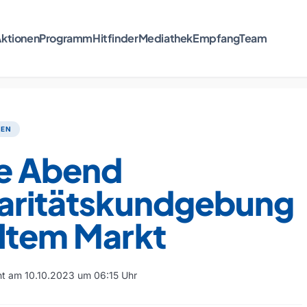
ktionen
Programm
Hitfinder
Mediathek
Empfang
Team
TEN
e Abend
daritätskundgebung
Altem Markt
cht am 10.10.2023 um 06:15 Uhr