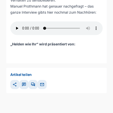
Verhalten zu sensibilisieren.
Manuel Prothmann hat genauer nachgefragt – das
ganze Interview gibts hier nochmal zum Nachhören:
„Helden wie Ihr“ wird präsentiert von:
Artikel teilen
share
chat
forum
mail