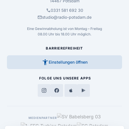
14467 Potsdam
call
0331 581 692 30
mail
studio@radio-potsdam.de
Eine Gewinnabholung ist von Montag – Freitag
08.00 Uhr bis 18.00 Uhr möglich.
BARRIEREFREIHEIT
accessibility_new
Einstellungen öffnen
FOLGE UNS
UNSERE APPS
MEDIENPARTNER