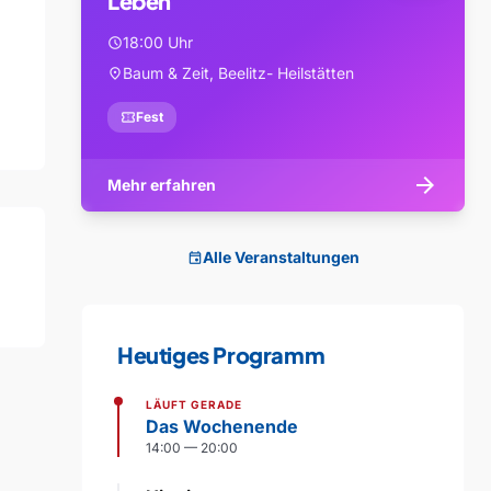
Leben
18:00 Uhr
schedule
Baum & Zeit, Beelitz- Heilstätten
location_on
confirmation_number
Fest
arrow_forward
Mehr erfahren
Alle Veranstaltungen
event
Heutiges Programm
LÄUFT GERADE
Das Wochenende
14:00 — 20:00