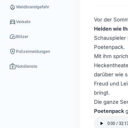
local_fire_department
Waldbrandgefahr
Vor der Somme
directions_car
Verkehr
Helden wie Ih
speed
Blitzer
Schauspieler
Poetenpack.
local_police
Polizeimeldungen
Mit ihm spric
medical_services
Heckentheat
Notdienste
darüber wie s
Freud und Lei
bringt.
Die ganze Se
Poetenpack
g