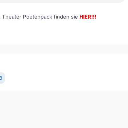
m Theater Poetenpack finden sie
HIER!!!
il