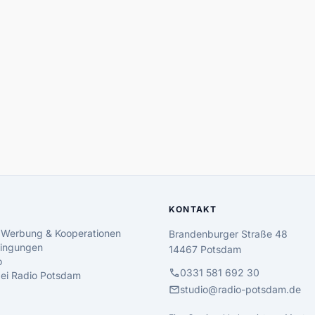
KONTAKT
 Werbung & Kooperationen
Brandenburger Straße 48
ingungen
14467 Potsdam
o
call
0331 581 692 30
 bei Radio Potsdam
mail
studio@radio-potsdam.de