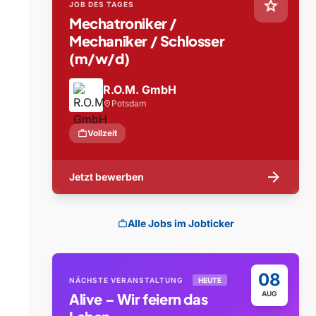
star
JOB DES TAGES
Mechatroniker /
Mechaniker / Schlosser
(m/w/d)
R.O.M. GmbH
Potsdam
location_on
work
Vollzeit
arrow_forward
Jetzt bewerben
Alle Jobs im Jobticker
work
08
NÄCHSTE VERANSTALTUNG
HEUTE
AUG
Alive – Wir feiern das