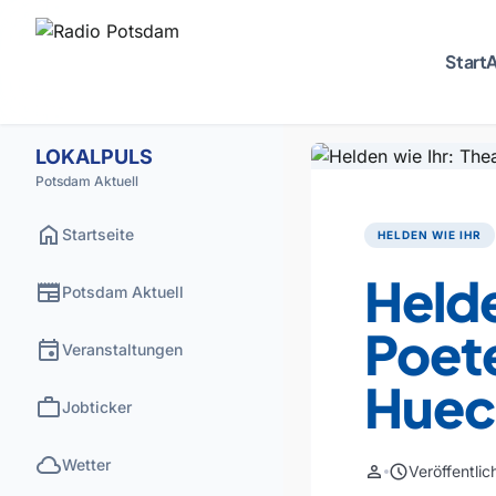
Start
A
LOKALPULS
Potsdam Aktuell
home
Startseite
HELDEN WIE IHR
Helde
newspaper
Potsdam Aktuell
Poet
event
Veranstaltungen
Huec
work
Jobticker
cloud
Wetter
person
schedule
Veröffentli