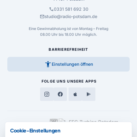
call
0331 581 692 30
mail
studio@radio-potsdam.de
Eine Gewinnabholung ist von Montag – Freitag
08.00 Uhr bis 18.00 Uhr möglich.
BARRIEREFREIHEIT
accessibility_new
Einstellungen öffnen
FOLGE UNS
UNSERE APPS
MEDIENPARTNER
Cookie-Einstellungen