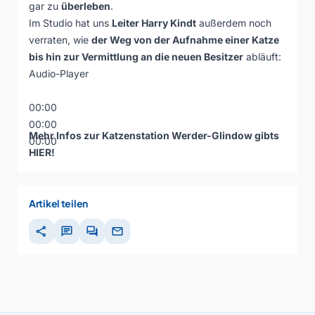
gar zu
überleben
.
Im Studio hat uns
Leiter Harry Kindt
außerdem noch
verraten, wie
der Weg von der Aufnahme einer Katze
bis hin zur Vermittlung an die neuen Besitzer
abläuft:
Audio-Player
00:00
00:00
Mehr Infos zur Katzenstation Werder-Glindow gibts
00:00
HIER
!
Artikel teilen
share
chat
forum
mail