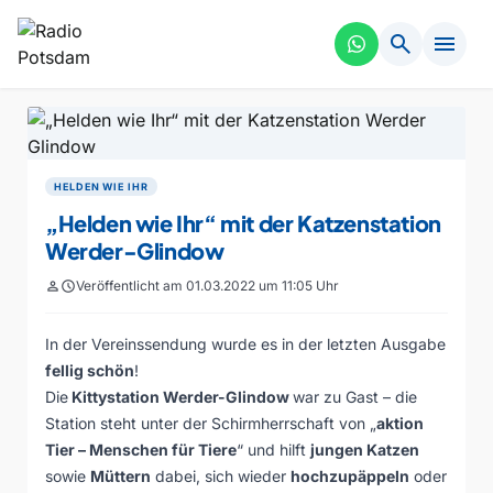
search
menu
HELDEN WIE IHR
„Helden wie Ihr“ mit der Katzenstation
Werder-Glindow
person
schedule
Veröffentlicht am 01.03.2022 um 11:05 Uhr
In der Vereinssendung wurde es in der letzten Ausgabe
fellig schön
!
Die
Kittystation Werder-Glindow
war zu Gast – die
Station steht unter der Schirmherrschaft von „
aktion
Tier – Menschen für Tiere
“ und hilft
jungen Katzen
sowie
Müttern
dabei, sich wieder
hochzupäppeln
oder