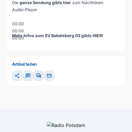
Die
ganze Sendung gibts hier
zum Nachhören:
Audio-Player
00:00
00:00
Mehr Infos zum SV Babelsberg 03 gibts
HIER
!
00:00
Artikel teilen
share
chat
forum
mail