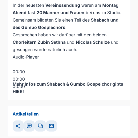
In der neuesten
Vereinssendung
waren am
Montag
Abend
fast
20 Männer und Frauen
bei uns im Studio.
Gemeinsam bildeten Sie einen Teil des
Shabach und
des Gumbo Gosplechors
.
Gesprochen haben wir darüber mit den beiden
Chorleitern Zubin Sethna
und
Nicolas Schulze
und
gesungen wurde natürlich auch:
Audio-Player
00:00
00:00
Mehr Infos zum Shabach & Gumbo Gospelchor gibts
00:00
HIER
!
Artikel teilen
share
chat
forum
mail