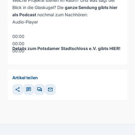
Welche Projekte stehen im Raum? Und was sagt der
Blick in die Glaskugel? Die
ganze Sendung gibts hier
als Podcast
nochmal zum Nachhören:
Audio-Player
00:00
00:00
Details zum Potsdamer Stadtschloss e.V. gibts
HIER
!
00:00
Artikel teilen
share
chat
forum
mail