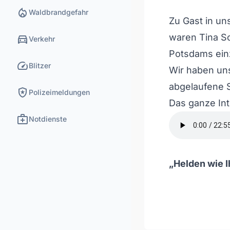
local_fire_department
Waldbrandgefahr
Zu Gast in u
directions_car
waren Tina S
Verkehr
Potsdams ein
speed
Blitzer
Wir haben un
abgelaufene 
local_police
Polizeimeldungen
Das ganze Int
medical_services
Notdienste
„Helden wie I