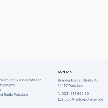
KONTAKT
 Werbung & Kooperationen
Brandenburger Straße 48
ingungen
14467 Potsdam
o
call
0331 581 692 30
 bei Radio Potsdam
mail
studio@radio-potsdam.de