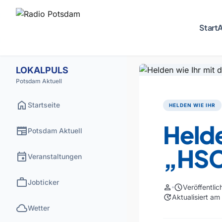
Start
A
LOKALPULS
Potsdam Aktuell
home
Startseite
HELDEN WIE IHR
Helde
newspaper
Potsdam Aktuell
„HSC
event
Veranstaltungen
work
Jobticker
person
schedule
Veröffentli
update
Aktualisiert am
cloud
Wetter