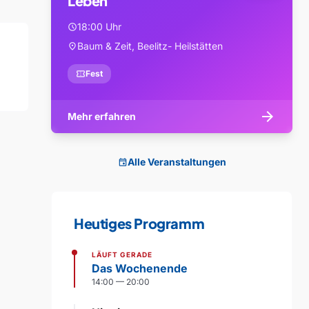
Leben
18:00 Uhr
schedule
Baum & Zeit, Beelitz- Heilstätten
location_on
confirmation_number
Fest
arrow_forward
Mehr erfahren
Alle Veranstaltungen
event
Heutiges Programm
LÄUFT GERADE
Das Wochenende
14:00 — 20:00