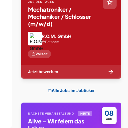
star
JOB DES TAGES
Mechatroniker /
Mechaniker / Schlosser
(m/w/d)
R.O.M. GmbH
Potsdam
location_on
work
Vollzeit
arrow_forward
Jetzt bewerben
Alle Jobs im Jobticker
work
08
NÄCHSTE VERANSTALTUNG
HEUTE
AUG
Alive – Wir feiern das