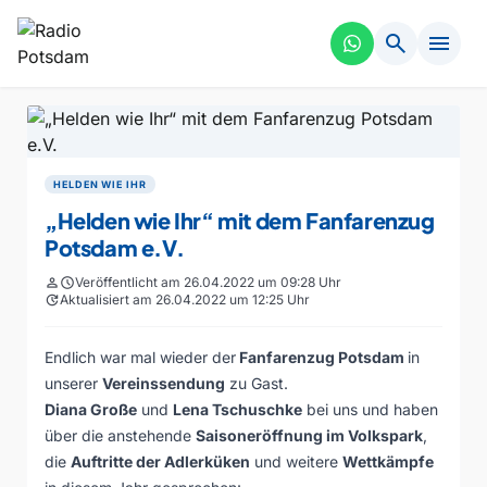
search
menu
HELDEN WIE IHR
„Helden wie Ihr“ mit dem Fanfarenzug
Potsdam e.V.
person
schedule
Veröffentlicht am 26.04.2022 um 09:28 Uhr
update
Aktualisiert am 26.04.2022 um 12:25 Uhr
Endlich war mal wieder der
Fanfarenzug Potsdam
in
unserer
Vereinssendung
zu Gast.
Diana Große
und
Lena Tschuschke
bei uns und haben
über die anstehende
Saisoneröffnung im Volkspark
,
die
Auftritte der Adlerküken
und weitere
Wettkämpfe