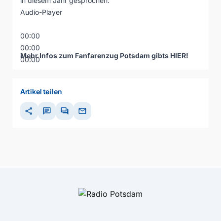
in diesem Jahr gesprochen:
Audio-Player
00:00
00:00
Mehr Infos zum Fanfarenzug Potsdam gibts
HIER
!
00:00
Artikel teilen
share
chat
forum
mail