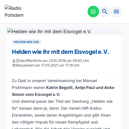
search
menu
HELDEN WIE IHR
Helden wie Ihr mit dem Eisvogel e.V.
person
schedule
Veröffentlicht am 23.10.2019 um 09:40 Uhr
update
Aktualisiert am 17.05.2021 um 17:18 Uhr
Zu Gast in unserer Vereinssenung bei Manuel
Prothmann waren
Katrin Begolli, Antje Paul und Anke
Simon vom
Eisvogel e.V.
Und diesmal passt der Titel der Sendung „Helden wie
Ihr“ besser denn je, denn: Der Verein hilft Krebs-
Erkrankten, sowie deren Angehörigen und gibt ihnen
den nötigen Impuls für neuen Kampfgeist und
Lebensmut. Wie die Arbeit des Vereins aussieht und