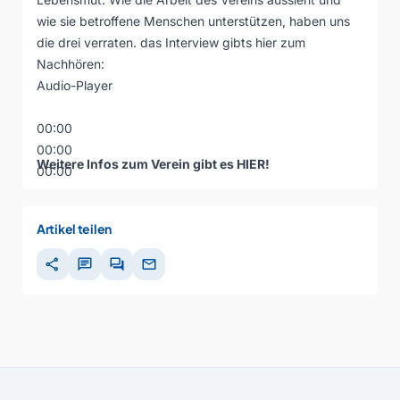
wie sie betroffene Menschen unterstützen, haben uns
die drei verraten. das Interview gibts hier zum
Nachhören:
Audio-Player
00:00
00:00
Weitere Infos zum Verein gibt es
HIER
!
00:00
Artikel teilen
share
chat
forum
mail