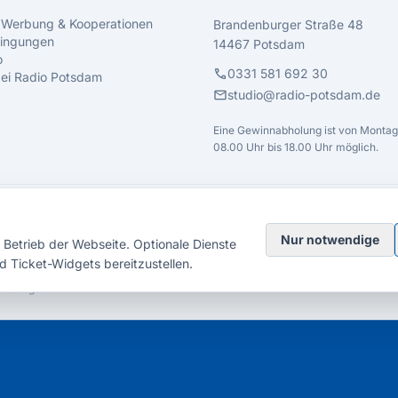
 Werbung & Kooperationen
Brandenburger Straße 48
ingungen
14467 Potsdam
o
call
0331 581 692 30
 bei Radio Potsdam
mail
studio@radio-potsdam.de
Eine Gewinnabholung ist von Montag 
08.00 Uhr bis 18.00 Uhr möglich.
Nur notwendige
Betrieb der Webseite. Optionale Dienste
d Ticket-Widgets bereitzustellen.
elsberg