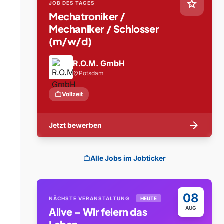
star
JOB DES TAGES
Mechatroniker /
Mechaniker / Schlosser
(m/w/d)
R.O.M. GmbH
Potsdam
location_on
work
Vollzeit
arrow_forward
Jetzt bewerben
Alle Jobs im Jobticker
work
08
NÄCHSTE VERANSTALTUNG
HEUTE
AUG
Alive – Wir feiern das