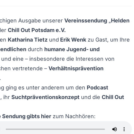
öchigen Ausgabe unserer
Vereinssendung
„
Helden
der
Chill Out Potsdam e.V.
ren
Katharina Tietz
und
Erik Wenk
zu Gast, um Ihre
endlichen
durch
humane Jugend- und
und eine – insbesondere die Interessen von
hen vertretende –
Verhältnisprävention
.
ng ging es unter anderem um den
Podcast
„, ihr
Suchtpräventionskonzept
und die
Chill Out
 Sendung gibts hier
zum Nachhören: