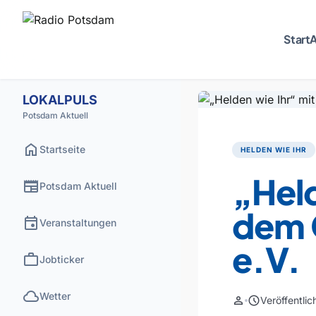
Start
A
LOKALPULS
Potsdam Aktuell
home
Startseite
HELDEN WIE IHR
„Held
newspaper
Potsdam Aktuell
dem 
event
Veranstaltungen
e.V.
work
Jobticker
cloud
Wetter
person
schedule
Veröffentli