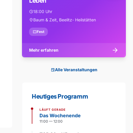
Leben
18:00 Uhr
schedule
Baum & Zeit, Beelitz- Heilstätten
location_on
confirmation_number
Fest
arrow_forward
Mehr erfahren
Alle Veranstaltungen
event
Heutiges Programm
LÄUFT GERADE
Das Wochenende
11:00 — 12:00