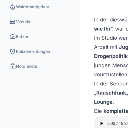
local_fire_department
Waldbrandgefahr
In der diesw
directions_car
Verkehr
wie Ihr
“, war 
speed
Blitzer
Im Studio wa
Arbeit mit
Jug
local_police
Polizeimeldungen
Drogenpolitik
medical_services
jungen Mensc
Notdienste
vourzustellen
In der Sendu
„
Rauschfunk
Lounge
.
Die
komplette