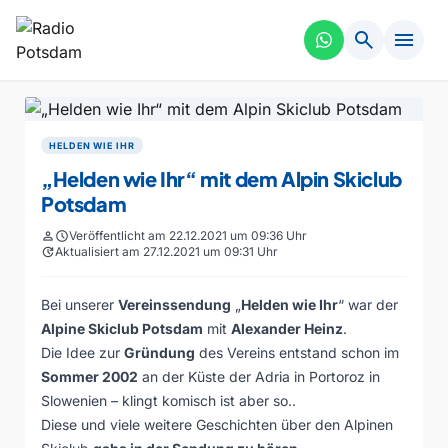
search
menu
HELDEN WIE IHR
„Helden wie Ihr“ mit dem Alpin Skiclub
Potsdam
person
schedule
Veröffentlicht am 22.12.2021 um 09:36 Uhr
update
Aktualisiert am 27.12.2021 um 09:31 Uhr
Bei unserer
Vereinssendung
„
Helden wie Ihr
“ war der
Alpine Skiclub Potsdam
mit
Alexander Heinz
.
Die Idee zur
Gründung
des Vereins entstand schon im
Sommer 2002
an der Küste der Adria in Portoroz in
Slowenien – klingt komisch ist aber so..
Diese und viele weitere Geschichten über den Alpinen