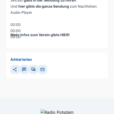
Skiclub
gabs in der Sendung zu hören
.
Und
hier gibts die ganze Sendung
zum Nachhören:
Audio-Player
00:00
00:00
Mehr Infos zum Verein gibts
HIER
!
00:00
Artikel teilen
share
chat
forum
mail