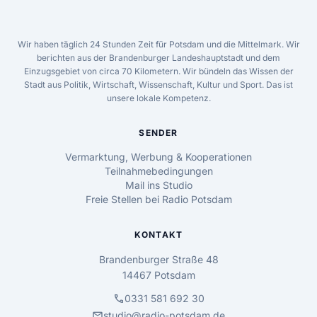
Wir haben täglich 24 Stunden Zeit für Potsdam und die Mittelmark. Wir
berichten aus der Brandenburger Landeshauptstadt und dem
Einzugsgebiet von circa 70 Kilometern. Wir bündeln das Wissen der
Stadt aus Politik, Wirtschaft, Wissenschaft, Kultur und Sport. Das ist
unsere lokale Kompetenz.
SENDER
Vermarktung, Werbung & Kooperationen
Teilnahmebedingungen
Mail ins Studio
Freie Stellen bei Radio Potsdam
KONTAKT
Brandenburger Straße 48
14467 Potsdam
call
0331 581 692 30
mail
studio@radio-potsdam.de