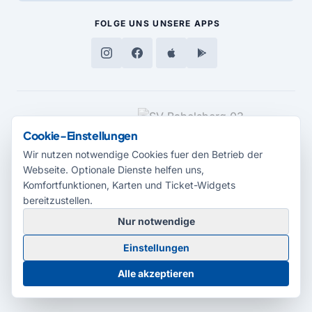
FOLGE UNS
UNSERE APPS
MEDIENPARTNER
Cookie-Einstellungen
Wir nutzen notwendige Cookies fuer den Betrieb der
Webseite. Optionale Dienste helfen uns,
Komfortfunktionen, Karten und Ticket-Widgets
bereitzustellen.
Nur notwendige
© 2026 Radio Potsdam. Webseite entwickelt durch die
Medienagentur
Einstellungen
Babelsberg
Barrierefreiheitserklärung
AGB
Datenschutz
Impressum
Alle akzeptieren
Cookie-Einstellungen