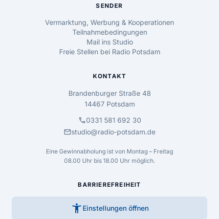
SENDER
Vermarktung, Werbung & Kooperationen
Teilnahmebedingungen
Mail ins Studio
Freie Stellen bei Radio Potsdam
KONTAKT
Brandenburger Straße 48
14467 Potsdam
call
0331 581 692 30
mail
studio@radio-potsdam.de
Eine Gewinnabholung ist von Montag – Freitag
08.00 Uhr bis 18.00 Uhr möglich.
BARRIEREFREIHEIT
accessibility_new
Einstellungen öffnen