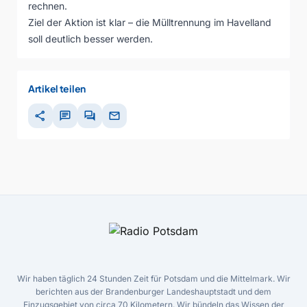
rechnen.
Ziel der Aktion ist klar – die Mülltrennung im Havelland
soll deutlich besser werden.
Artikel teilen
share
chat
forum
mail
Wir haben täglich 24 Stunden Zeit für Potsdam und die Mittelmark. Wir
berichten aus der Brandenburger Landeshauptstadt und dem
Einzugsgebiet von circa 70 Kilometern. Wir bündeln das Wissen der