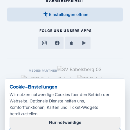
BARRIEREFREIHEIT
accessibility_new
Einstellungen öffnen
FOLGE UNS
UNSERE APPS
MEDIENPARTNER
Cookie-Einstellungen
Wir nutzen notwendige Cookies fuer den Betrieb der
Webseite. Optionale Dienste helfen uns,
Komfortfunktionen, Karten und Ticket-Widgets
bereitzustellen.
Nur notwendige
© 2026 Radio Potsdam. Webseite entwickelt durch die
Medienagentur