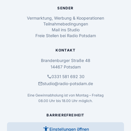
SENDER
Vermarktung, Werbung & Kooperationen
Teilnahmebedingungen
Mail ins Studio
Freie Stellen bei Radio Potsdam
KONTAKT
Brandenburger Straße 48
14467 Potsdam
call
0331 581 692 30
mail
studio@radio-potsdam.de
Eine Gewinnabholung ist von Montag – Freitag
08.00 Uhr bis 18.00 Uhr möglich.
BARRIEREFREIHEIT
accessibility_new
Einstellungen öffnen