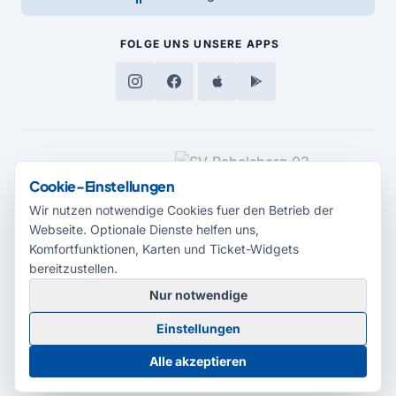
FOLGE UNS
UNSERE APPS
MEDIENPARTNER
Cookie-Einstellungen
Wir nutzen notwendige Cookies fuer den Betrieb der
Webseite. Optionale Dienste helfen uns,
Komfortfunktionen, Karten und Ticket-Widgets
bereitzustellen.
Nur notwendige
© 2026 Radio Potsdam. Webseite entwickelt durch die
Medienagentur
Einstellungen
Babelsberg
Barrierefreiheitserklärung
AGB
Datenschutz
Impressum
Alle akzeptieren
Cookie-Einstellungen