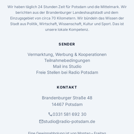
Wir haben täglich 24 Stunden Zeit für Potsdam und die Mittelmark. Wir
berichten aus der Brandenburger Landeshauptstadt und dem
Einzugsgebiet von circa 70 Kilometern. Wir bündeln das Wissen der
Stadt aus Politik, Wirtschaft, Wissenschaft, Kultur und Sport. Das ist
unsere lokale Kompetenz.
SENDER
Vermarktung, Werbung & Kooperationen
Teilnahmebedingungen
Mail ins Studio
Freie Stellen bei Radio Potsdam
KONTAKT
Brandenburger Straße 48
14467 Potsdam
call
0331 581 692 30
mail
studio@radio-potsdam.de
Eine Gewinnabholung ist von Montag – Freitag