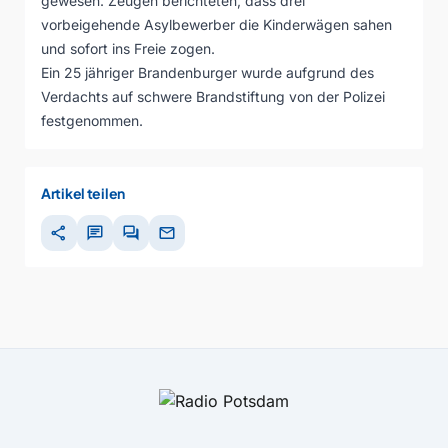
gewesen. Zeugen berichteten, dass drei
vorbeigehende Asylbewerber die Kinderwägen sahen
und sofort ins Freie zogen.
Ein 25 jähriger Brandenburger wurde aufgrund des
Verdachts auf schwere Brandstiftung von der Polizei
festgenommen.
Artikel teilen
share
chat
forum
mail