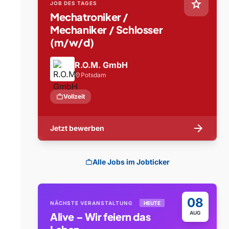
star
JOB DES TAGES
Mechatroniker /
Mechaniker / Schlosser
(m/w/d)
R.O.M. GmbH
Potsdam
location_on
work
Vollzeit
arrow_forward
Jetzt bewerben
Alle Jobs im Jobticker
work
08
NÄCHSTE VERANSTALTUNG
HEUTE
AUG
Alive – Wir feiern das