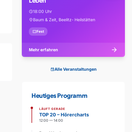
Leben
18:00 Uhr
schedule
Baum & Zeit, Beelitz- Heilstätten
location_on
confirmation_number
Fest
arrow_forward
Mehr erfahren
Alle Veranstaltungen
event
Heutiges Programm
LÄUFT GERADE
TOP 20 – Hörercharts
12:00 — 14:00