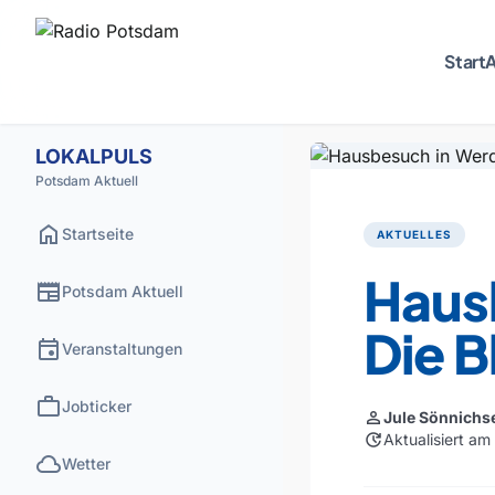
Start
A
LOKALPULS
Potsdam Aktuell
home
Startseite
AKTUELLES
Haus
newspaper
Potsdam Aktuell
Die B
event
Veranstaltungen
work
Jobticker
person
Jule Sönnichs
update
Aktualisiert a
cloud
Wetter