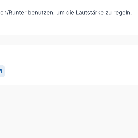
och/Runter benutzen, um die Lautstärke zu regeln.
il