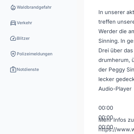
local_fire_department
Waldbrandgefahr
In unserer a
directions_car
treffen unser
Verkehr
Werder
die a
speed
Blitzer
Sinning. In g
Drei über das
local_police
Polizeimeldungen
drumherum, ü
medical_services
der Peggy Sin
Notdienste
lecker gedeck
Audio-Player
00:00
00:00
Mehr Infos zu
00:00
https://www.