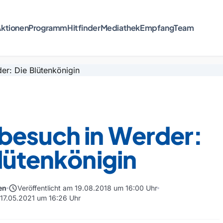
ktionen
Programm
Hitfinder
Mediathek
Empfang
Team
besuch in Werder:
lütenkönigin
schedule
en
Veröffentlicht am 19.08.2018 um 16:00 Uhr
m 17.05.2021 um 16:26 Uhr