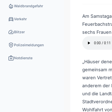
local_fire_department
Waldbrandgefahr
Am Samstagabe
directions_car
Verkehr
Feuerbachstr
speed
sechs Frauen 
Blitzer
local_police
Polizeimeldungen
medical_services
Notdienste
„Häuser denen
gemeinsam mit
waren Vertrete
anderem der 
und die Landt
Stadtverordn
Wohlfahrt von