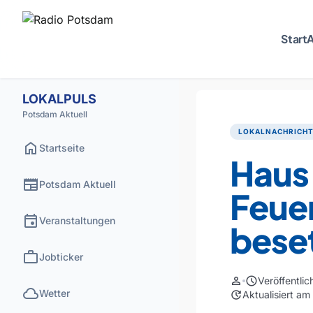
Start
A
LOKALPULS
Potsdam Aktuell
LOKALNACHRICH
home
Startseite
Haus 
newspaper
Potsdam Aktuell
Feue
event
Veranstaltungen
bese
work
Jobticker
person
schedule
Veröffentli
cloud
Wetter
update
Aktualisiert a