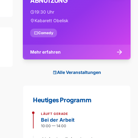
ABNUTZUNG
19:30 Uhr
schedule
Kabarett Obelisk
location_on
confirmation_number
Comedy
arrow_forward
Mehr erfahren
Alle Veranstaltungen
event
Heutiges Programm
LÄUFT GERADE
Bei der Arbeit
10:00 — 14:00