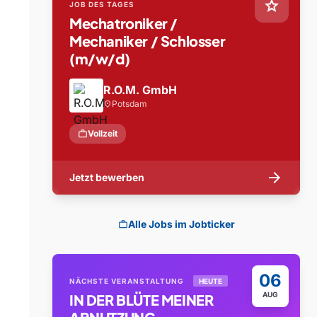
star
JOB DES TAGES
Mechatroniker /
Mechaniker / Schlosser
(m/w/d)
R.O.M. GmbH
Potsdam
location_on
work
Vollzeit
arrow_forward
Jetzt bewerben
Alle Jobs im Jobticker
work
06
NÄCHSTE VERANSTALTUNG
HEUTE
AUG
IN DER BLÜTE MEINER