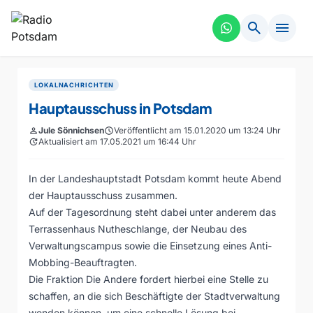
search
menu
LOKALNACHRICHTEN
Hauptausschuss in Potsdam
person
Jule Sönnichsen
schedule
Veröffentlicht am 15.01.2020 um 13:24 Uhr
update
Aktualisiert am 17.05.2021 um 16:44 Uhr
In der Landeshauptstadt Potsdam kommt heute Abend
der Hauptausschuss zusammen.
Auf der Tagesordnung steht dabei unter anderem das
Terrassenhaus Nutheschlange, der Neubau des
Verwaltungscampus sowie die Einsetzung eines Anti-
Mobbing-Beauftragten.
Die Fraktion Die Andere fordert hierbei eine Stelle zu
schaffen, an die sich Beschäftigte der Stadtverwaltung
wenden können, um eine schnelle Lösung bei