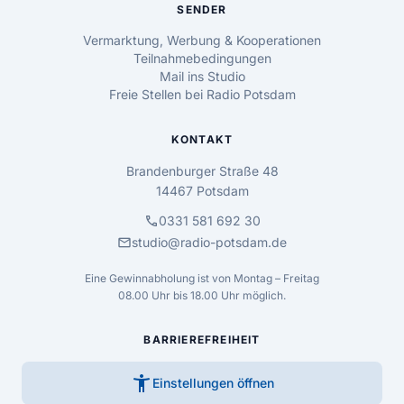
SENDER
Vermarktung, Werbung & Kooperationen
Teilnahmebedingungen
Mail ins Studio
Freie Stellen bei Radio Potsdam
KONTAKT
Brandenburger Straße 48
14467 Potsdam
call
0331 581 692 30
mail
studio@radio-potsdam.de
Eine Gewinnabholung ist von Montag – Freitag
08.00 Uhr bis 18.00 Uhr möglich.
BARRIEREFREIHEIT
accessibility_new
Einstellungen öffnen