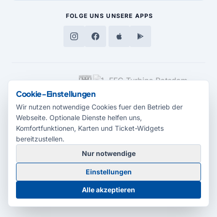
FOLGE UNS
UNSERE APPS
MEDIENPARTNER
Cookie-Einstellungen
Wir nutzen notwendige Cookies fuer den Betrieb der
Webseite. Optionale Dienste helfen uns,
Komfortfunktionen, Karten und Ticket-Widgets
bereitzustellen.
Nur notwendige
© 2026 Radio Potsdam. Webseite entwickelt durch die
Medienagentur
Einstellungen
Babelsberg
Barrierefreiheitserklärung
AGB
Datenschutz
Impressum
Alle akzeptieren
Cookie-Einstellungen