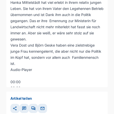
Hanka Mittelstädt hat viel erlebt in ihrem relativ jungen
Leben. Sie hat von ihrem Vater den Legehennen Betrieb
übernommen und ist Dank ihm auch in die Politik
gegangen. Das er ihre Ernennung zur Ministerin für
Landwirtschaft nicht mehr miterlebt hat fasst sie noch
immer an. Aber sie weiß, er wäre sehr stolz auf sie
gewesen.
Vera Dost und Björn Geske haben eine zielstrebige
junge Frau kennengelernt, die aber nicht nur die Politik
im Kopf hat, sondern vor allem auch Familienmensch
ist.
Audio-Player
00:00
00:00
00:00
Artikel teilen
share
chat
forum
mail