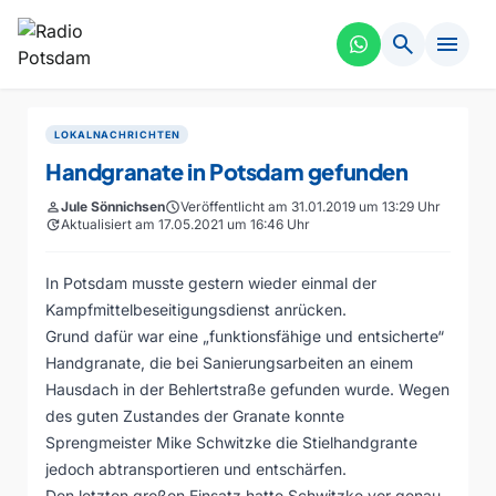
search
menu
LOKALNACHRICHTEN
Handgranate in Potsdam gefunden
person
Jule Sönnichsen
schedule
Veröffentlicht am 31.01.2019 um 13:29 Uhr
update
Aktualisiert am 17.05.2021 um 16:46 Uhr
In Potsdam musste gestern wieder einmal der
Kampfmittelbeseitigungsdienst anrücken.
Grund dafür war eine „funktionsfähige und entsicherte“
Handgranate, die bei Sanierungsarbeiten an einem
Hausdach in der Behlertstraße gefunden wurde. Wegen
des guten Zustandes der Granate konnte
Sprengmeister Mike Schwitzke die Stielhandgrante
jedoch abtransportieren und entschärfen.
Den letzten großen Einsatz hatte Schwitzke vor genau