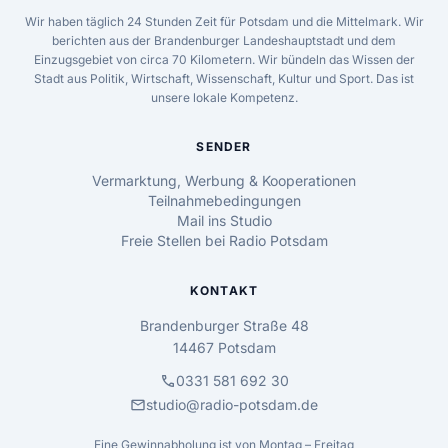
Wir haben täglich 24 Stunden Zeit für Potsdam und die Mittelmark. Wir
berichten aus der Brandenburger Landeshauptstadt und dem
Einzugsgebiet von circa 70 Kilometern. Wir bündeln das Wissen der
Stadt aus Politik, Wirtschaft, Wissenschaft, Kultur und Sport. Das ist
unsere lokale Kompetenz.
SENDER
Vermarktung, Werbung & Kooperationen
Teilnahmebedingungen
Mail ins Studio
Freie Stellen bei Radio Potsdam
KONTAKT
Brandenburger Straße 48
14467 Potsdam
call
0331 581 692 30
mail
studio@radio-potsdam.de
Eine Gewinnabholung ist von Montag – Freitag