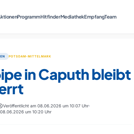
ktionen
Programm
Hitfinder
Mediathek
Empfang
Team
TEN
POTSDAM-MITTELMARK
ipe in Caputh bleibt
errt
edule
Veröffentlicht am 08.06.2026 um 10:07 Uhr
m 08.06.2026 um 10:20 Uhr