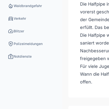
Die Halfpipe 
local_fire_department
Waldbrandgefahr
vorerst gesch
directions_car
Verkehr
der Gemeinde
erfüllt. Das b
speed
Blitzer
Die Halfpipe 
local_police
saniert word
Polizeimeldungen
Nachbesserung
medical_services
Notdienste
freigegeben 
Für viele Juge
Wann die Half
offen.