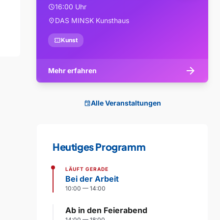
16:00 Uhr
schedule
DAS MINSK Kunsthaus
location_on
confirmation_number
Kunst
arrow_forward
Mehr erfahren
Alle Veranstaltungen
event
Heutiges Programm
LÄUFT GERADE
Bei der Arbeit
10:00 — 14:00
Ab in den Feierabend
14:00 — 18:00