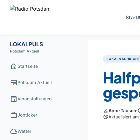
Start
A
LOKALPULS
Potsdam Aktuell
LOKALNACHRICH
home
Startseite
Halfp
newspaper
Potsdam Aktuell
gesp
event
Veranstaltungen
person
sch
Anne Tausch
work
Jobticker
update
Aktualisiert a
cloud
Wetter