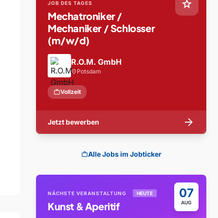
star
JOB DES TAGES
Mechatroniker /
Mechaniker / Schlosser
(m/w/d)
R.O.M. GmbH
Potsdam
location_on
work
Vollzeit
arrow_forward
Jetzt bewerben
Alle Jobs im Jobticker
work
07
NÄCHSTE VERANSTALTUNG
HEUTE
AUG
Kunst & Aperitif