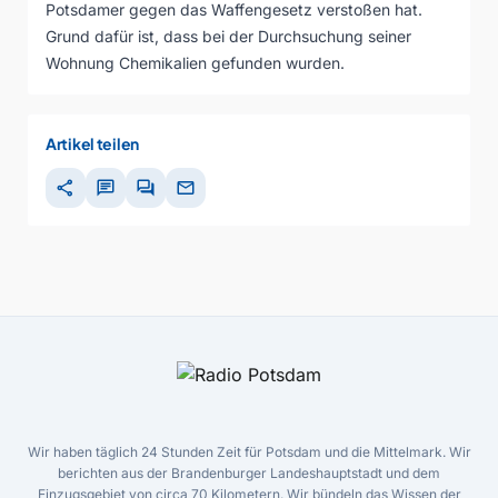
Potsdamer gegen das Waffengesetz verstoßen hat.
Grund dafür ist, dass bei der Durchsuchung seiner
Wohnung Chemikalien gefunden wurden.
Artikel teilen
share
chat
forum
mail
Wir haben täglich 24 Stunden Zeit für Potsdam und die Mittelmark. Wir
berichten aus der Brandenburger Landeshauptstadt und dem
Einzugsgebiet von circa 70 Kilometern. Wir bündeln das Wissen der