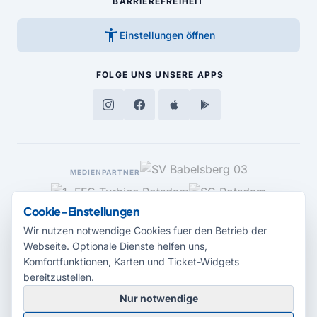
BARRIEREFREIHEIT
accessibility_new
Einstellungen öffnen
FOLGE UNS
UNSERE APPS
MEDIENPARTNER
Cookie-Einstellungen
Wir nutzen notwendige Cookies fuer den Betrieb der
Webseite. Optionale Dienste helfen uns,
Komfortfunktionen, Karten und Ticket-Widgets
bereitzustellen.
Nur notwendige
© 2026 Radio Potsdam. Webseite entwickelt durch die
Medienagentur