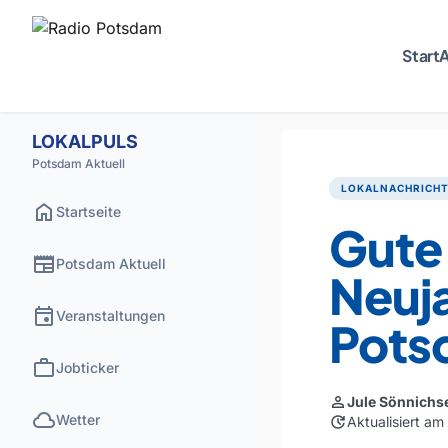
Start
A
LOKALPULS
Potsdam Aktuell
LOKALNACHRICH
home
Startseite
Gute
newspaper
Potsdam Aktuell
Neuj
event
Veranstaltungen
Pots
work
Jobticker
person
Jule Sönnichs
cloud
Wetter
update
Aktualisiert a