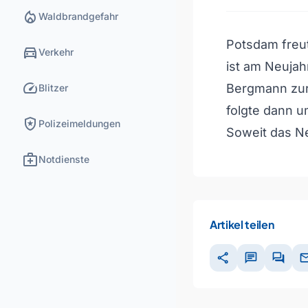
local_fire_department
Waldbrandgefahr
Potsdam freut
directions_car
Verkehr
ist am Neujah
speed
Bergmann zur
Blitzer
folgte dann u
local_police
Polizeimeldungen
Soweit das N
medical_services
Notdienste
Artikel teilen
share
chat
forum
ma