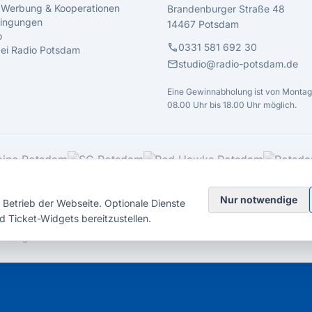
 Werbung & Kooperationen
Brandenburger Straße 48
ingungen
14467 Potsdam
o
call
0331 581 692 30
 bei Radio Potsdam
mail
studio@radio-potsdam.de
Eine Gewinnabholung ist von Montag 
08.00 Uhr bis 18.00 Uhr möglich.
Nur notwendige
Betrieb der Webseite. Optionale Dienste
d Ticket-Widgets bereitzustellen.
elsberg