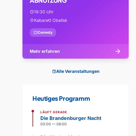
ABNUTZUNG
19:30 Uhr
schedule
Kabarett Obelisk
location_on
confirmation_number
Comedy
arrow_forward
Mehr erfahren
Alle Veranstaltungen
event
Heutiges Programm
LÄUFT GERADE
Die Brandenburger Nacht
00:00 — 06:00