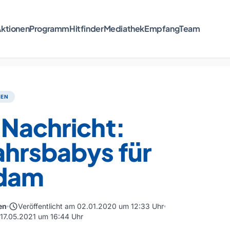
ktionen
Programm
Hitfinder
Mediathek
Empfang
Team
TEN
 Nachricht:
ahrsbabys für
dam
schedule
en
Veröffentlicht am 02.01.2020 um 12:33 Uhr
m 17.05.2021 um 16:44 Uhr