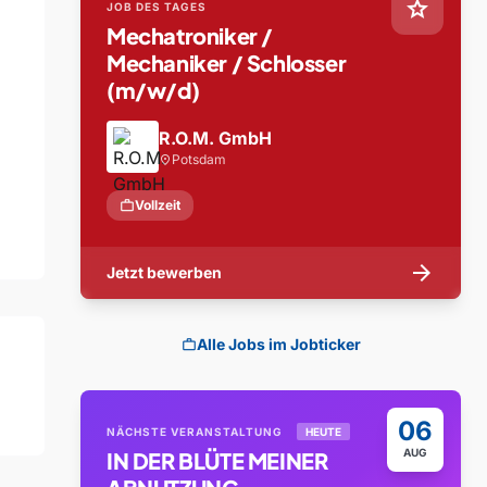
star
JOB DES TAGES
Mechatroniker /
Mechaniker / Schlosser
(m/w/d)
R.O.M. GmbH
Potsdam
location_on
work
Vollzeit
arrow_forward
Jetzt bewerben
Alle Jobs im Jobticker
work
06
NÄCHSTE VERANSTALTUNG
HEUTE
AUG
IN DER BLÜTE MEINER