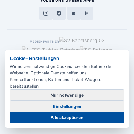
FOLGE UNS
UNSERE APPS
MEDIENPARTNER
Cookie-Einstellungen
Wir nutzen notwendige Cookies fuer den Betrieb der
Webseite. Optionale Dienste helfen uns,
Komfortfunktionen, Karten und Ticket-Widgets
bereitzustellen.
Nur notwendige
© 2026 Radio Potsdam. Webseite entwickelt durch die
Medienagentur
Einstellungen
Babelsberg
Barrierefreiheitserklärung
AGB
Datenschutz
Impressum
Alle akzeptieren
Cookie-Einstellungen