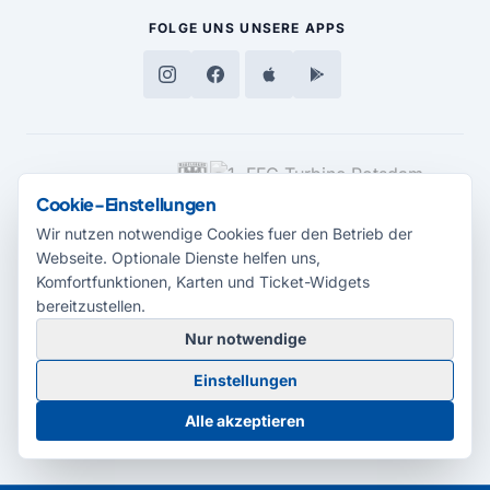
FOLGE UNS
UNSERE APPS
MEDIENPARTNER
Cookie-Einstellungen
Wir nutzen notwendige Cookies fuer den Betrieb der
Webseite. Optionale Dienste helfen uns,
Komfortfunktionen, Karten und Ticket-Widgets
bereitzustellen.
Nur notwendige
© 2026 Radio Potsdam. Webseite entwickelt durch die
Medienagentur
Einstellungen
Babelsberg
Barrierefreiheitserklärung
AGB
Datenschutz
Impressum
Alle akzeptieren
Cookie-Einstellungen