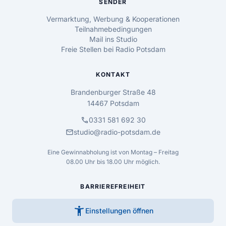
SENDER
Vermarktung, Werbung & Kooperationen
Teilnahmebedingungen
Mail ins Studio
Freie Stellen bei Radio Potsdam
KONTAKT
Brandenburger Straße 48
14467 Potsdam
call
0331 581 692 30
mail
studio@radio-potsdam.de
Eine Gewinnabholung ist von Montag – Freitag
08.00 Uhr bis 18.00 Uhr möglich.
BARRIEREFREIHEIT
accessibility_new
Einstellungen öffnen