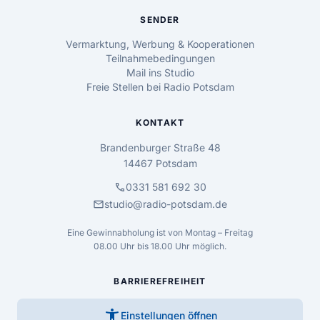
SENDER
Vermarktung, Werbung & Kooperationen
Teilnahmebedingungen
Mail ins Studio
Freie Stellen bei Radio Potsdam
KONTAKT
Brandenburger Straße 48
14467 Potsdam
call
0331 581 692 30
mail
studio@radio-potsdam.de
Eine Gewinnabholung ist von Montag – Freitag
08.00 Uhr bis 18.00 Uhr möglich.
BARRIEREFREIHEIT
accessibility_new
Einstellungen öffnen