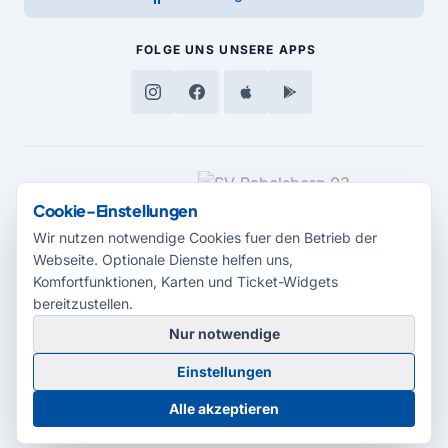
FOLGE UNS
UNSERE APPS
MEDIENPARTNER
Cookie-Einstellungen
Wir nutzen notwendige Cookies fuer den Betrieb der
Webseite. Optionale Dienste helfen uns,
Komfortfunktionen, Karten und Ticket-Widgets
bereitzustellen.
Nur notwendige
© 2026 Radio Potsdam. Webseite entwickelt durch die
Medienagentur
Einstellungen
Babelsberg
Barrierefreiheitserklärung
AGB
Datenschutz
Impressum
Alle akzeptieren
Cookie-Einstellungen