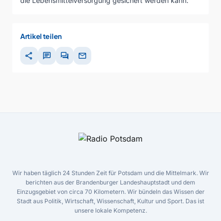
die Lebensmittelversorgung gesichert werden kann.
Artikel teilen
share
chat
forum
mail
Wir haben täglich 24 Stunden Zeit für Potsdam und die Mittelmark. Wir
berichten aus der Brandenburger Landeshauptstadt und dem
Einzugsgebiet von circa 70 Kilometern. Wir bündeln das Wissen der
Stadt aus Politik, Wirtschaft, Wissenschaft, Kultur und Sport. Das ist
unsere lokale Kompetenz.