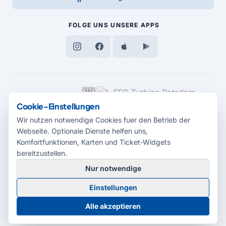
FOLGE UNS
UNSERE APPS
MEDIENPARTNER
Cookie-Einstellungen
Wir nutzen notwendige Cookies fuer den Betrieb der
Webseite. Optionale Dienste helfen uns,
Komfortfunktionen, Karten und Ticket-Widgets
bereitzustellen.
Nur notwendige
© 2026 Radio Potsdam. Webseite entwickelt durch die
Medienagentur
Einstellungen
Babelsberg
Barrierefreiheitserklärung
AGB
Datenschutz
Impressum
Alle akzeptieren
Cookie-Einstellungen