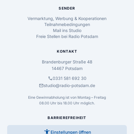
SENDER
Vermarktung, Werbung & Kooperationen
Teilnahmebedingungen
Mail ins Studio
Freie Stellen bei Radio Potsdam
KONTAKT
Brandenburger Straße 48
14467 Potsdam
call
0331 581 692 30
mail
studio@radio-potsdam.de
Eine Gewinnabholung ist von Montag – Freitag
08.00 Uhr bis 18.00 Uhr möglich.
BARRIEREFREIHEIT
accessibility_new
Einstellungen öffnen