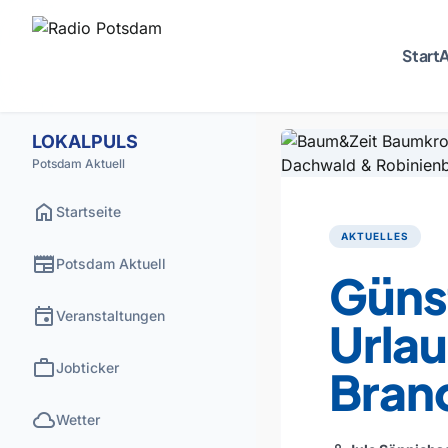
Start
A
LOKALPULS
Potsdam Aktuell
home
Startseite
AKTUELLES
newspaper
Potsdam Aktuell
Güns
event
Veranstaltungen
Urla
work
Jobticker
Bran
cloud
Wetter