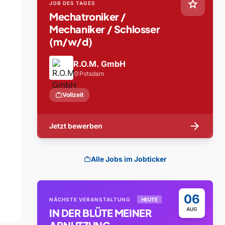
star
JOB DES TAGES
Mechatroniker /
Mechaniker / Schlosser
(m/w/d)
R.O.M. GmbH
Potsdam
location_on
work
Vollzeit
arrow_forward
Jetzt bewerben
Alle Jobs im Jobticker
work
06
NÄCHSTE VERANSTALTUNG
HEUTE
AUG
IN DER BLÜTE MEINER