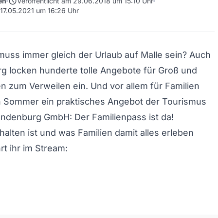
schedule
en
Veröffentlicht am 29.06.2018 um 15:10 Uhr
m 17.05.2021 um 16:26 Uhr
muss immer gleich der Urlaub auf Malle sein? Auch
g locken hunderte tolle Angebote für Groß und
en zum Verweilen ein. Und vor allem für Familien
en Sommer ein praktisches Angebot der Tourismus
randenburg GmbH:
Der Familienpass ist da
!
halten ist und was Familien damit alles erleben
rt ihr im Stream: