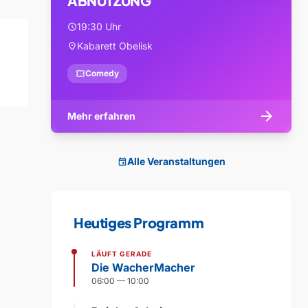
ABNUTZUNG
19:30 Uhr
schedule
Kabarett Obelisk
location_on
confirmation_number
Comedy
arrow_forward
Mehr erfahren
Alle Veranstaltungen
event
Heutiges Programm
LÄUFT GERADE
Die WacherMacher
06:00 — 10:00