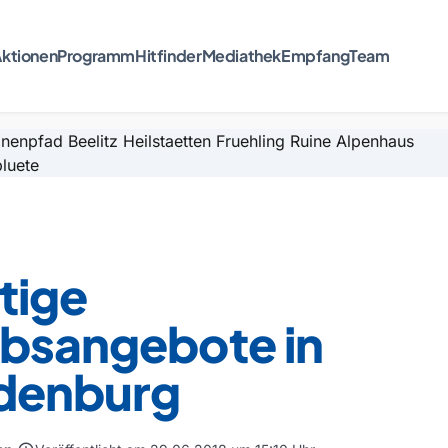
ktionen
Programm
Hitfinder
Mediathek
Empfang
Team
tige
ubsangebote in
denburg