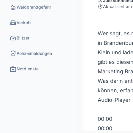
person
Jule Sönnichs
local_fire_department
update
Aktualisiert a
Waldbrandgefahr
directions_car
Verkehr
Wer sagt, es 
speed
Blitzer
in Brandenbur
local_police
Klein und lad
Polizeimeldungen
gibt es dies
medical_services
Notdienste
Marketing B
Was darin ent
können, erfah
Audio-Player
00:00
00:00