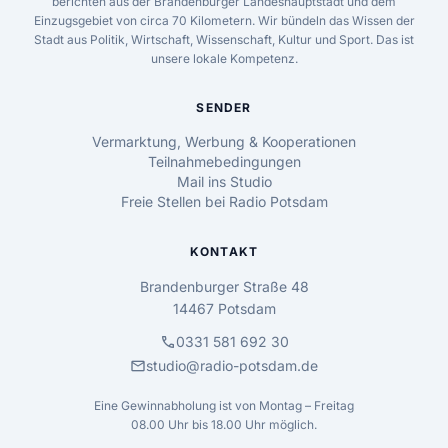
berichten aus der Brandenburger Landeshauptstadt und dem
Einzugsgebiet von circa 70 Kilometern. Wir bündeln das Wissen der
Stadt aus Politik, Wirtschaft, Wissenschaft, Kultur und Sport. Das ist
unsere lokale Kompetenz.
SENDER
Vermarktung, Werbung & Kooperationen
Teilnahmebedingungen
Mail ins Studio
Freie Stellen bei Radio Potsdam
KONTAKT
Brandenburger Straße 48
14467 Potsdam
call
0331 581 692 30
mail
studio@radio-potsdam.de
Eine Gewinnabholung ist von Montag – Freitag
08.00 Uhr bis 18.00 Uhr möglich.