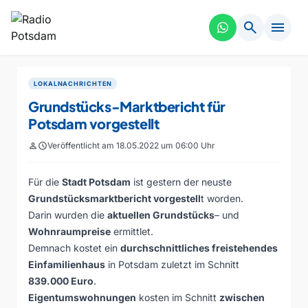
search
menu
LOKALNACHRICHTEN
Grundstücks-Marktbericht für
Potsdam vorgestellt
person
schedule
Veröffentlicht am 18.05.2022 um 06:00 Uhr
Für die
Stadt Potsdam
ist gestern der neuste
Grundstücksmarktbericht vorgestell
t worden.
Darin wurden die
aktuellen Grundstücks
– und
Wohnraumpreise
ermittlet.
Demnach kostet ein
durchschnittliches freistehendes
Einfamilienhaus
in Potsdam zuletzt im Schnitt
839.000 Euro
.
Eigentumswohnungen
kosten im Schnitt
zwischen