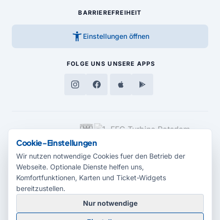
BARRIEREFREIHEIT
accessibility_new
Einstellungen öffnen
FOLGE UNS
UNSERE APPS
MEDIENPARTNER
Cookie-Einstellungen
Wir nutzen notwendige Cookies fuer den Betrieb der
Webseite. Optionale Dienste helfen uns,
Komfortfunktionen, Karten und Ticket-Widgets
bereitzustellen.
Nur notwendige
© 2026 Radio Potsdam. Webseite entwickelt durch die
Medienagentur