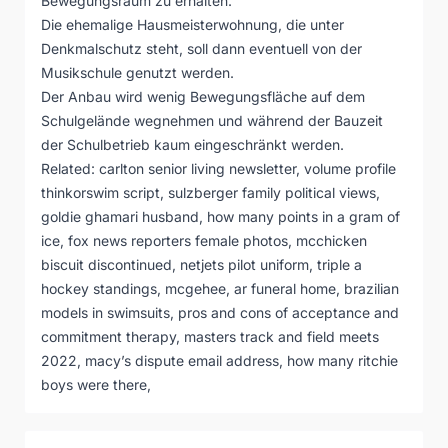
Bewegungsraum zu erhalten.
Die ehemalige Hausmeisterwohnung, die unter
Denkmalschutz steht, soll dann eventuell von der
Musikschule genutzt werden.
Der Anbau wird wenig Bewegungsfläche auf dem
Schulgelände wegnehmen und während der Bauzeit
der Schulbetrieb kaum eingeschränkt werden.
Related:
carlton senior living newsletter
,
volume profile
thinkorswim script
,
sulzberger family political views
,
goldie ghamari husband
,
how many points in a gram of
ice
,
fox news reporters female photos
,
mcchicken
biscuit discontinued
,
netjets pilot uniform
,
triple a
hockey standings
,
mcgehee, ar funeral home
,
brazilian
models in swimsuits
,
pros and cons of acceptance and
commitment therapy
,
masters track and field meets
2022
,
macy’s dispute email address
,
how many ritchie
boys were there
,