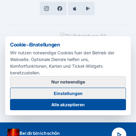
MEDIENPARTNER
Cookie-Einstellungen
Wir nutzen notwendige Cookies fuer den Betrieb der
Webseite. Optionale Dienste helfen uns,
Komfortfunktionen, Karten und Ticket-Widgets
bereitzustellen.
Nur notwendige
© 2026 Radio Potsdam. Webseite entwickelt durch die
Medienagentur
Einstellungen
Babelsberg
Barrierefreiheitserklärung
AGB
Datenschutz
Impressum
Alle akzeptieren
Cookie-Einstellungen
play_arrow
Bei dir bin ich schön