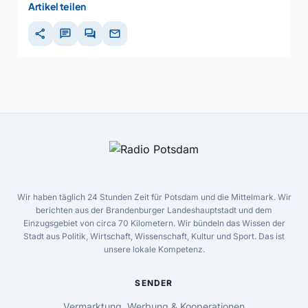
Artikel teilen
share
chat
forum
mail
Wir haben täglich 24 Stunden Zeit für Potsdam und die Mittelmark. Wir
berichten aus der Brandenburger Landeshauptstadt und dem
Einzugsgebiet von circa 70 Kilometern. Wir bündeln das Wissen der
Stadt aus Politik, Wirtschaft, Wissenschaft, Kultur und Sport. Das ist
unsere lokale Kompetenz.
SENDER
Vermarktung, Werbung & Kooperationen