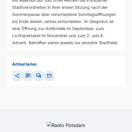
Als Reaktion auf das Urteil werden die Potsdamer
Stadtverordneten in ihrer ersten Sitzung nach der
Sommerpause über verschiedene Sonntagsöffnungen
bis Ende diesen Jahres entscheiden. Im Gespräch ist
eine Öffnung zur Antikmeile im September, zum
Lichtspektakel im November und zum 2. und 4.
Advent. Betroffen wären jeweils nur einzelne Stadtteile.
Artikel teilen
share
chat
forum
mail