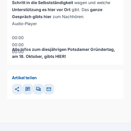
Schritt in die Selbstständigkeit
wagen und welche
Unterstützung es hier vor Ort
gibt. Das
ganze
Gespräch gibts hier
zum Nachhören:
Audio-Player
00:00
00:00
Alle Infos zum diesjährigen Potsdamer Gründertag,
00:00
am 18. Oktober, gibts
HIER
!
Artikel teilen
share
chat
forum
mail