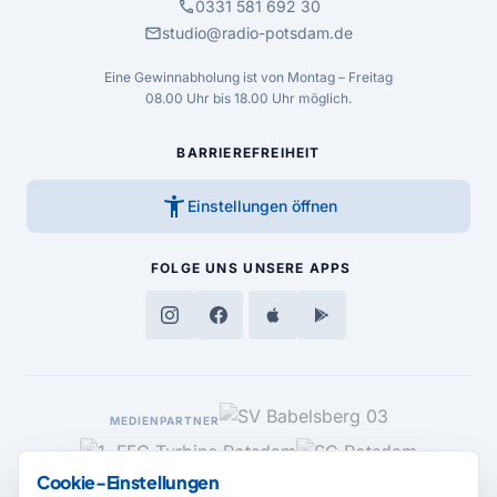
call
0331 581 692 30
mail
studio@radio-potsdam.de
Eine Gewinnabholung ist von Montag – Freitag
08.00 Uhr bis 18.00 Uhr möglich.
BARRIEREFREIHEIT
accessibility_new
Einstellungen öffnen
FOLGE UNS
UNSERE APPS
MEDIENPARTNER
Cookie-Einstellungen