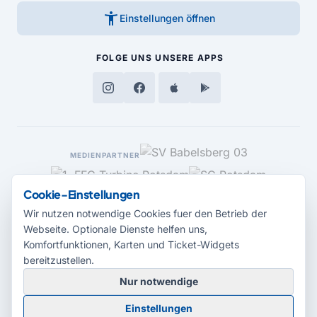
accessibility_new
Einstellungen öffnen
FOLGE UNS
UNSERE APPS
MEDIENPARTNER
Cookie-Einstellungen
Wir nutzen notwendige Cookies fuer den Betrieb der
Webseite. Optionale Dienste helfen uns,
Komfortfunktionen, Karten und Ticket-Widgets
bereitzustellen.
Nur notwendige
© 2026 Radio Potsdam. Webseite entwickelt durch die
Medienagentur
Einstellungen
Babelsberg